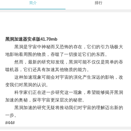
简介
排行
黑洞加速器安卓版41.70mb
黑洞是宇宙中神秘而又恐怖的存在，它们的引力场极大
地影响着周围的物质，吞噬了一切接近它们的东西。
然而，最新的研究却发现，黑洞可能不仅仅是简单的吞
噬机器，它们还具有加速其他物质的能力。
这种加速现象可能会对宇宙的演化产生深远的影响，改
变我们对黑洞的认识。
科学家们正在进一步研究这一现象，希望能够揭开黑洞
加速的奥秘，探寻宇宙更深层次的秘密。
黑洞加速的研究无疑将推动我们对宇宙的理解迈出新的
一步。
#44#