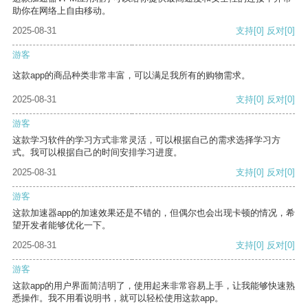
助你在网络上自由移动。
2025-08-31
支持
[0]
反对
[0]
游客
这款app的商品种类非常丰富，可以满足我所有的购物需求。
2025-08-31
支持
[0]
反对
[0]
游客
这款学习软件的学习方式非常灵活，可以根据自己的需求选择学习方
式。我可以根据自己的时间安排学习进度。
2025-08-31
支持
[0]
反对
[0]
游客
这款加速器app的加速效果还是不错的，但偶尔也会出现卡顿的情况，希
望开发者能够优化一下。
2025-08-31
支持
[0]
反对
[0]
游客
这款app的用户界面简洁明了，使用起来非常容易上手，让我能够快速熟
悉操作。我不用看说明书，就可以轻松使用这款app。