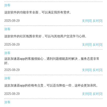
游客
这款软件的功能非常全面，可以满足我所有需求。
2025-08-29
支持
[0]
反对
[0]
游客
这款软件的社区氛围非常好，可以与其他用户交流学习心得。
2025-08-29
支持
[0]
反对
[0]
游客
这款加速器app的客服很贴心，遇到问题都能及时解决，服务态度非常
好。
2025-08-29
支持
[0]
反对
[0]
游客
这款加速器app的价格有点贵，可以适当降低一些，这样会更加亲民。
2025-08-29
支持
[0]
反对
[0]
游客