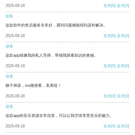
2025-09-18
支持
[0]
反对
[0]
游客
这款软件的售后服务非常好，遇到问题都能得到及时解决。
2025-09-18
支持
[0]
反对
[0]
游客
这款app就像我的私人导师，带领我探索知识的奥秘。
2025-09-18
支持
[0]
反对
[0]
游客
梯子神器，ins随便看，美美哒！
2025-09-18
支持
[0]
反对
[0]
游客
这款app的音乐资源非常优质，可以让我尽情享受音乐的魅力。
2025-09-18
支持
[0]
反对
[0]