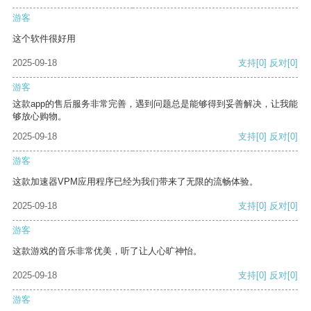
游客
这个软件很好用
2025-09-18
支持
[0]
反对
[0]
游客
这款app的售后服务非常完善，遇到问题总是能够得到妥善解决，让我能
够放心购物。
2025-09-18
支持
[0]
反对
[0]
游客
这款加速器VPM应用程序已经为我们带来了无限的流畅体验。
2025-09-18
支持
[0]
反对
[0]
游客
这款游戏的音乐非常优美，听了让人心旷神怡。
2025-09-18
支持
[0]
反对
[0]
游客