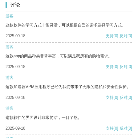
评论
游客
这款软件的学习方式非常灵活，可以根据自己的需求选择学习方式。
2025-09-18
支持
[0]
反对
[0]
游客
这款app的商品种类非常丰富，可以满足我所有的购物需求。
2025-09-18
支持
[0]
反对
[0]
游客
这款加速器VPM应用程序已经为我们带来了无限的隐私和安全性保护。
2025-09-18
支持
[0]
反对
[0]
游客
这款软件的界面设计非常简洁，一目了然。
2025-09-18
支持
[0]
反对
[0]