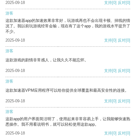
2025-09-18
支持
[0]
反对
[0]
游客
这款加速器app的加速效果非常好，玩游戏再也不会出现卡顿、掉线的情
况了。我以前玩游戏经常会输，现在有了这个app，我的游戏水平提升了
不少。
2025-09-18
支持
[0]
反对
[0]
游客
这款游戏的剧情非常感人，让我久久不能忘怀。
2025-09-18
支持
[0]
反对
[0]
游客
这款加速器VPM应用程序可以给你提供全球覆盖和最高安全性的连接。
2025-09-18
支持
[0]
反对
[0]
游客
这款app的用户界面简洁明了，使用起来非常容易上手，让我能够快速熟
悉操作。我不用看说明书，就可以轻松使用这款app。
2025-09-18
支持
[0]
反对
[0]