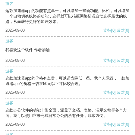
游客
这款加速器app的功能有点单一，可以增加一些新功能。比如，可以增加
一个自动切换线路的功能，这样就可以根据网络情况自动选择最优的线
路，从而获得更好的加速效果。
2025-09-08
支持
[0]
反对
[0]
游客
我喜欢这个软件 作者加油
2025-09-08
支持
[0]
反对
[0]
游客
这款加速器app的价格有点贵，可以适当降低一些。我个人觉得，一款加
速器app的价格应该在50元以下才比较合理。
2025-09-08
支持
[0]
反对
[0]
游客
这款办公软件的功能非常全面，涵盖了文档、表格、演示文稿等各个方
面。我可以使用它来完成日常办公的所有任务，非常方便。
2025-09-08
支持
[0]
反对
[0]
游客