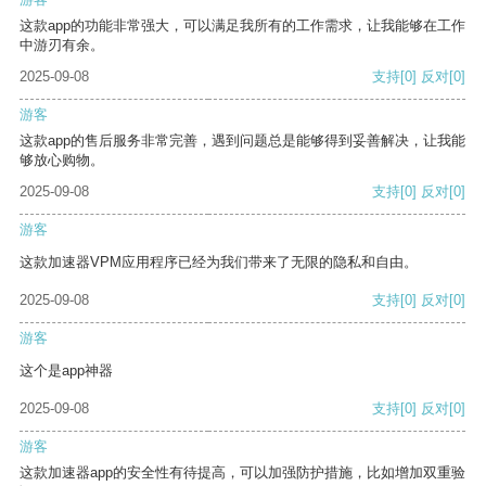
这款app的功能非常强大，可以满足我所有的工作需求，让我能够在工作
中游刃有余。
2025-09-08
支持
[0]
反对
[0]
游客
这款app的售后服务非常完善，遇到问题总是能够得到妥善解决，让我能
够放心购物。
2025-09-08
支持
[0]
反对
[0]
游客
这款加速器VPM应用程序已经为我们带来了无限的隐私和自由。
2025-09-08
支持
[0]
反对
[0]
游客
这个是app神器
2025-09-08
支持
[0]
反对
[0]
游客
这款加速器app的安全性有待提高，可以加强防护措施，比如增加双重验