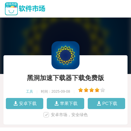
黑洞加速下载器下载免费版
工具
|
时间：2025-09-08
|
安卓下载
苹果下载
PC下载
安卓市场，安全绿色