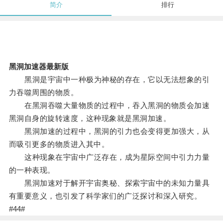
简介
排行
黑洞加速器最新版
黑洞是宇宙中一种极为神秘的存在，它以无法想象的引
力吞噬周围的物质。
在黑洞吞噬大量物质的过程中，吞入黑洞的物质会加速
黑洞自身的旋转速度，这种现象就是黑洞加速。
黑洞加速的过程中，黑洞的引力也会变得更加强大，从
而吸引更多的物质进入其中。
这种现象在宇宙中广泛存在，成为星际空间中引力力量
的一种表现。
黑洞加速对于解开宇宙奥秘、探索宇宙中的未知力量具
有重要意义，也引发了科学家们的广泛探讨和深入研究。
#44#