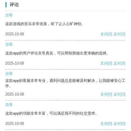
评论
游客
这款游戏的音乐非常优美，听了让人心旷神怡。
2025-10-08
支持
[0]
反对
[0]
游客
这款app的用户评论非常真实，可以帮助我做出更准确的选择。
2025-10-08
支持
[0]
反对
[0]
游客
这款app的客服非常专业，遇到问题总是能够及时解决，让我能够安心工
作。
2025-10-08
支持
[0]
反对
[0]
游客
这款app的功能非常丰富，可以满足我不同的社交需求。
2025-10-08
支持
[0]
反对
[0]