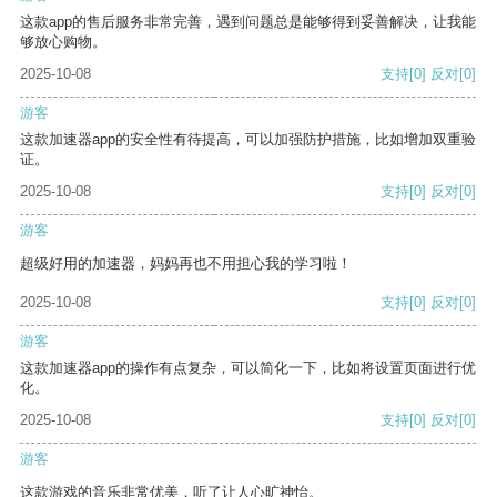
这款app的售后服务非常完善，遇到问题总是能够得到妥善解决，让我能
够放心购物。
2025-10-08
支持
[0]
反对
[0]
游客
这款加速器app的安全性有待提高，可以加强防护措施，比如增加双重验
证。
2025-10-08
支持
[0]
反对
[0]
游客
超级好用的加速器，妈妈再也不用担心我的学习啦！
2025-10-08
支持
[0]
反对
[0]
游客
这款加速器app的操作有点复杂，可以简化一下，比如将设置页面进行优
化。
2025-10-08
支持
[0]
反对
[0]
游客
这款游戏的音乐非常优美，听了让人心旷神怡。