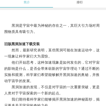
简介
排行
黑洞是宇宙中最为神秘的存在之一，其巨大引力场对周
围物质具有吸引力。
旧版黑洞加速下载安装
然而，最新研究表明，某些黑洞可能在加速运动中，这
一现象让科学家们大为震惊。
他们开始思考，这种加速现象是如何发生的，它对宇宙
的影响是什么，是否会带来崭新的宇宙学理论？通过不断的
实验和观测，科学家们希望能够解开黑洞加速的奥秘，并推
动宇宙学的发展。
黑洞加速的发现，不仅是对宇宙的一次重要突破，更是
人类对于宇宙探索的一个新的起点。
我们期待着科学家们能够揭开黑洞加速的神秘面纱，揭
示更多关于宇宙的奇妙之处。