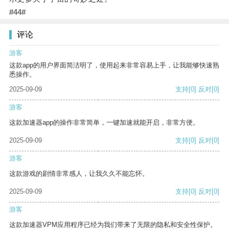
#44#
评论
游客
这款app的用户界面简洁明了，使用起来非常容易上手，让我能够快速熟
悉操作。
2025-09-09
支持
[0]
反对
[0]
游客
这款加速器app的操作非常简单，一键加速就能开启，非常方便。
2025-09-09
支持
[0]
反对
[0]
游客
这款游戏的剧情非常感人，让我久久不能忘怀。
2025-09-09
支持
[0]
反对
[0]
游客
这款加速器VPM应用程序已经为我们带来了无限的隐私和安全性保护。