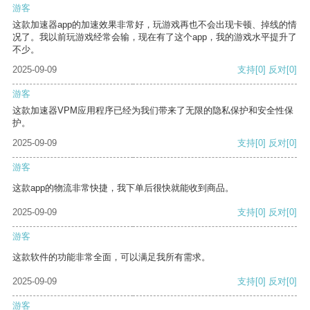
游客
这款加速器app的加速效果非常好，玩游戏再也不会出现卡顿、掉线的情
况了。我以前玩游戏经常会输，现在有了这个app，我的游戏水平提升了
不少。
2025-09-09
支持
[0]
反对
[0]
游客
这款加速器VPM应用程序已经为我们带来了无限的隐私保护和安全性保
护。
2025-09-09
支持
[0]
反对
[0]
游客
这款app的物流非常快捷，我下单后很快就能收到商品。
2025-09-09
支持
[0]
反对
[0]
游客
这款软件的功能非常全面，可以满足我所有需求。
2025-09-09
支持
[0]
反对
[0]
游客