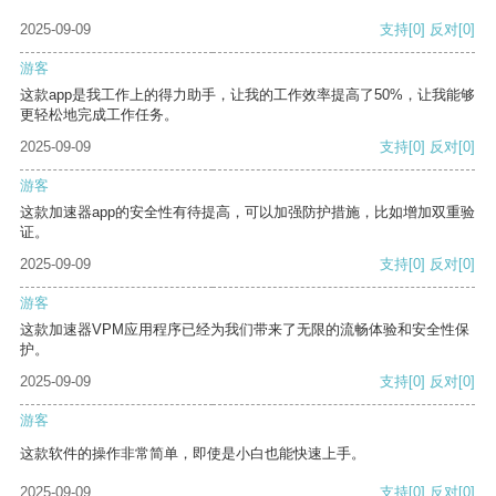
2025-09-09
支持
[0]
反对
[0]
游客
这款app是我工作上的得力助手，让我的工作效率提高了50%，让我能够
更轻松地完成工作任务。
2025-09-09
支持
[0]
反对
[0]
游客
这款加速器app的安全性有待提高，可以加强防护措施，比如增加双重验
证。
2025-09-09
支持
[0]
反对
[0]
游客
这款加速器VPM应用程序已经为我们带来了无限的流畅体验和安全性保
护。
2025-09-09
支持
[0]
反对
[0]
游客
这款软件的操作非常简单，即使是小白也能快速上手。
2025-09-09
支持
[0]
反对
[0]