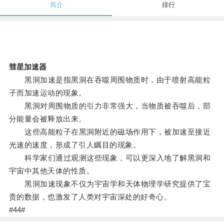
简介
排行
彗星加速器
黑洞加速是指黑洞在吞噬周围物质时，由于喷射高能粒
子而加速运动的现象。
黑洞对周围物质的引力非常强大，当物质被吞噬后，部
分能量会被释放出来。
这些高能粒子在黑洞附近的磁场作用下，被加速至接近
光速的速度，形成了引人瞩目的现象。
科学家们通过观测这些现象，可以更深入地了解黑洞和
宇宙中其他天体的性质。
黑洞加速现象不仅为宇宙学和天体物理学研究提供了宝
贵的数据，也激发了人类对宇宙深处的好奇心。
#44#