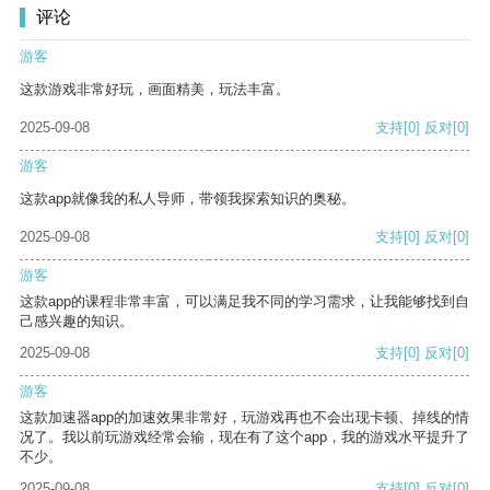
评论
游客
这款游戏非常好玩，画面精美，玩法丰富。
2025-09-08
支持
[0]
反对
[0]
游客
这款app就像我的私人导师，带领我探索知识的奥秘。
2025-09-08
支持
[0]
反对
[0]
游客
这款app的课程非常丰富，可以满足我不同的学习需求，让我能够找到自
己感兴趣的知识。
2025-09-08
支持
[0]
反对
[0]
游客
这款加速器app的加速效果非常好，玩游戏再也不会出现卡顿、掉线的情
况了。我以前玩游戏经常会输，现在有了这个app，我的游戏水平提升了
不少。
2025-09-08
支持
[0]
反对
[0]