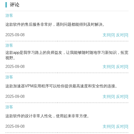
评论
游客
这款软件的售后服务非常好，遇到问题都能得到及时解决。
2025-09-08
支持
[0]
反对
[0]
游客
这款app是我学习路上的良师益友，让我能够随时随地学习新知识，拓宽
视野。
2025-09-08
支持
[0]
反对
[0]
游客
这款加速器VPM应用程序可以给你提供最高速度和安全性的连接。
2025-09-08
支持
[0]
反对
[0]
游客
这款软件的设计非常人性化，使用起来非常方便。
2025-09-08
支持
[0]
反对
[0]