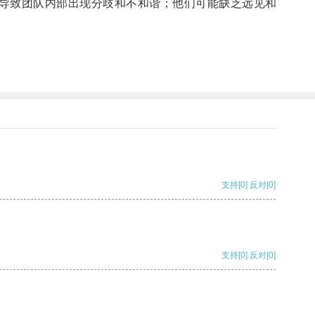
导致团队内部出现分歧和不和谐；他们可能缺乏远见和
支持
[0]
反对
[0]
支持
[0]
反对
[0]