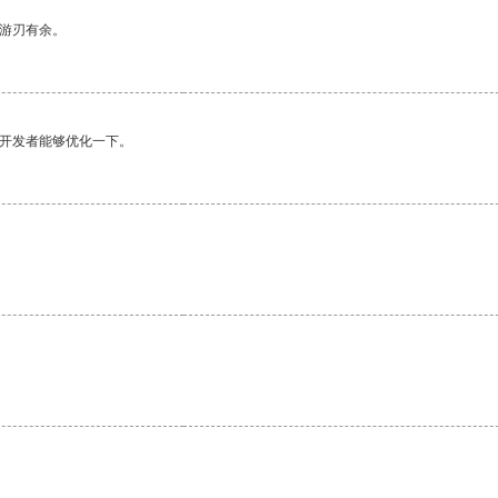
中游刃有余。
望开发者能够优化一下。
。